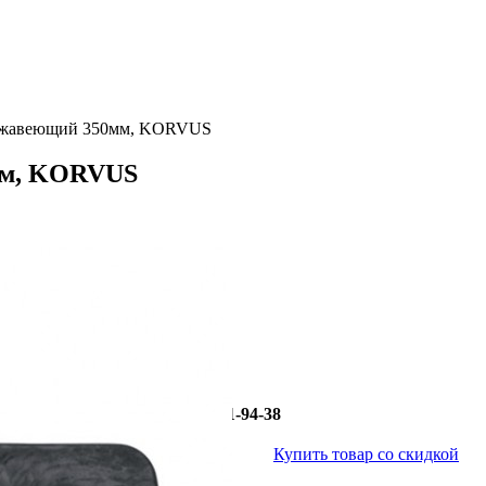
ржавеющий 350мм, KORVUS
мм, KORVUS
766627
144,60
0 000 руб.:
116,01
0 000 руб.:
0 000 руб.:
Звоните: +7(495)151-94-38
ующие акции
Купить товар со скидкой
я скидок %