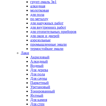
грунт-эмаль 3в1
алкидная
молотковая
для пола
по металлу
для наружных работ
для внутренних работ
для отопительных приборов
для окон и дверей
аэрозольные
промышленные эмали
термостойкие эмали
Лаки
Акриловый
Алкидный
Водный
Для дерева
Для пола
Для сауны
Паркетный
Уретановый
Тонированный
Яхтный
Для камня
Для стен