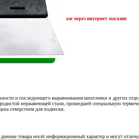
ка
2%
ительная скидка
при заказе через интернет магазин
ство:
Купить
хности и последующего выравнивания шпатлевки и других отде
еродистой нержавеющей стали, прошедшей специальную термиче
щена отверстием для подвески.
 данные товара носят информационный характер и могут отлича