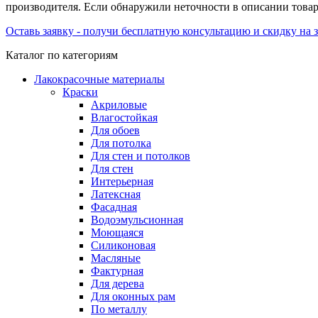
производителя. Если обнаружили неточности в описании товара
Оставь заявку - получи бесплатную консультацию и скидку на з
Каталог по категориям
Лакокрасочные материалы
Краски
Акриловые
Влагостойкая
Для обоев
Для потолка
Для стен и потолков
Для стен
Интерьерная
Латексная
Фасадная
Водоэмульсионная
Моющаяся
Силиконовая
Масляные
Фактурная
Для дерева
Для оконных рам
По металлу