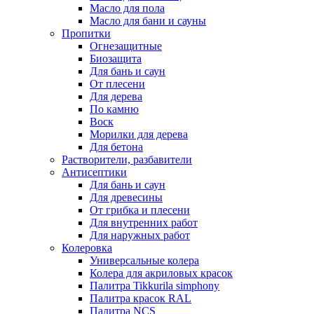
Масло для пола
Масло для бани и сауны
Пропитки
Огнезащитные
Биозащита
Для бань и саун
От плесени
Для дерева
По камню
Воск
Морилки для дерева
Для бетона
Растворители, разбавители
Антисептики
Для бань и саун
Для древесины
От грибка и плесени
Для внутренних работ
Для наружных работ
Колеровка
Универсальные колера
Колера для акриловых красок
Палитра Tikkurila simphony
Палитра красок RAL
Палитра NCS