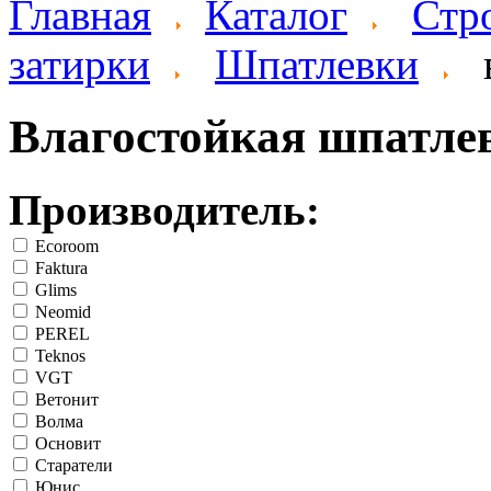
Главная
Каталог
Стр
затирки
Шпатлевки
Влагостойкая шпатле
Производитель:
Ecoroom
Faktura
Glims
Neomid
PEREL
Teknos
VGT
Ветонит
Волма
Основит
Старатели
Юнис