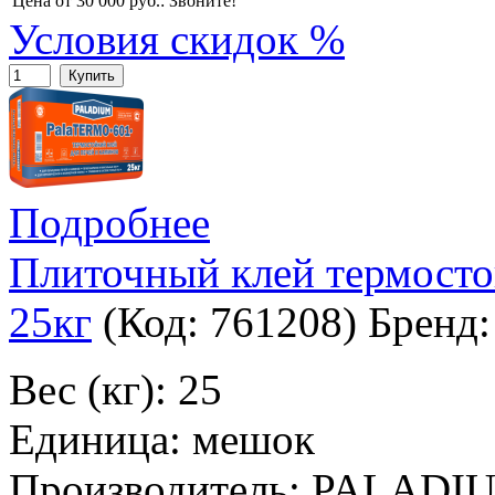
Цена от 30 000 руб.:
Звоните!
Условия скидок %
Купить
Подробнее
Плиточный клей термос
25кг
(Код:
761208
)
Бренд
Вес (кг): 25
Единица: мешок
Производитель: PALADI