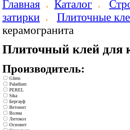
Главная
Каталог
Стр
затирки
Плиточные кл
керамогранита
Плиточный клей для 
Производитель:
Glims
Paladium
PEREL
Sika
Бергауф
Ветонит
Волма
Литокол
Основит