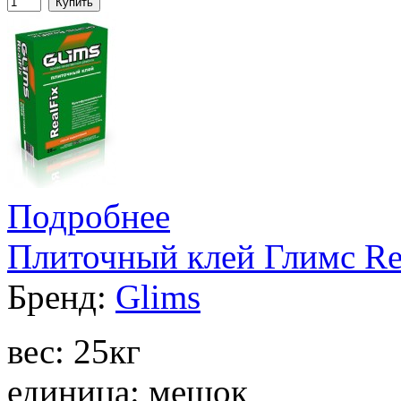
Купить
Подробнее
Плиточный клей Глимс Re
Бренд:
Glims
вес: 25кг
единица: мешок