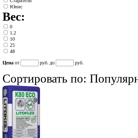
Старатели
Юнис
Вес:
0
1.2
10
25
48
Цена
от
руб. до
руб.
Сортировать по:
Популяр