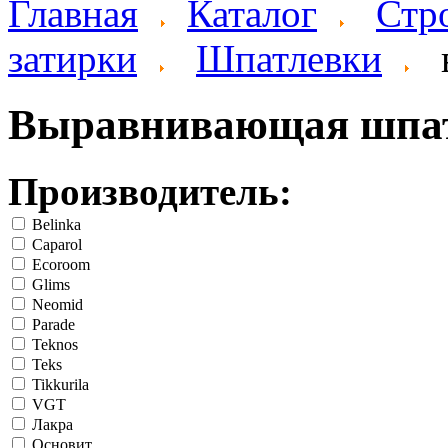
Главная
Каталог
Стр
затирки
Шпатлевки
Выравнивающая шпа
Производитель:
Belinka
Caparol
Ecoroom
Glims
Neomid
Parade
Teknos
Teks
Tikkurila
VGT
Лакра
Основит