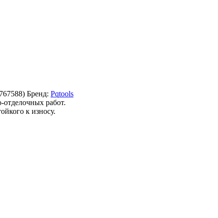
767588
)
Бренд:
Pqtools
-отделочных работ.
ойкого к износу.