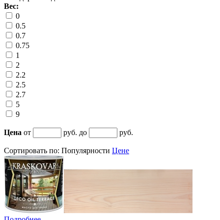
Вес:
0
0.5
0.7
0.75
1
2
2.2
2.5
2.7
5
9
Цена
от
руб. до
руб.
Сортировать по:
Популярности
Цене
Подробнее