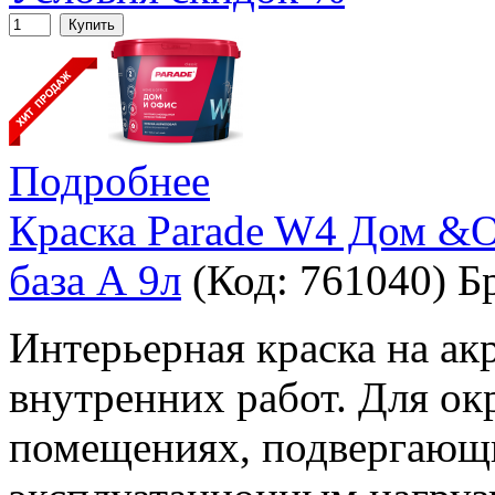
Купить
Подробнее
Краска Parade W4 Дом &О
база А 9л
(Код:
761040
)
Б
Интерьерная краска на ак
внутренних работ. Для окр
помещениях, подвергающ