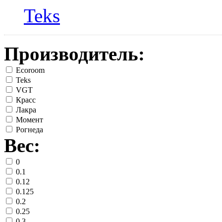
Teks
Производитель:
Ecoroom
Teks
VGT
Красс
Лакра
Момент
Рогнеда
Вес:
0
0.1
0.12
0.125
0.2
0.25
0.3