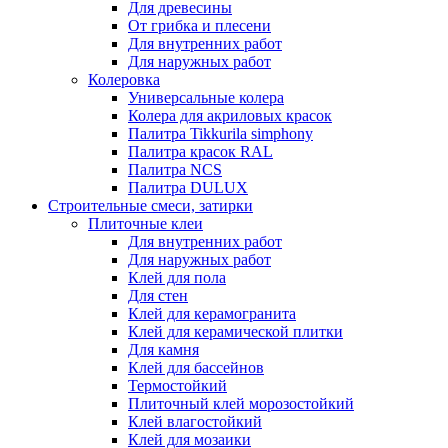
Для древесины
От грибка и плесени
Для внутренних работ
Для наружных работ
Колеровка
Универсальные колера
Колера для акриловых красок
Палитра Tikkurila simphony
Палитра красок RAL
Палитра NCS
Палитра DULUX
Строительные смеси, затирки
Плиточные клеи
Для внутренних работ
Для наружных работ
Клей для пола
Для стен
Клей для керамогранита
Клей для керамической плитки
Для камня
Клей для бассейнов
Термостойкий
Плиточный клей морозостойкий
Клей влагостойкий
Клей для мозаики