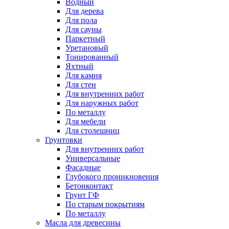
Водный
Для дерева
Для пола
Для сауны
Паркетный
Уретановый
Тонированный
Яхтный
Для камня
Для стен
Для внутренних работ
Для наружных работ
По металлу
Для мебели
Для столешниц
Грунтовки
Для внутренних работ
Универсальные
Фасадные
Глубокого проникновения
Бетонконтакт
Грунт ГФ
По старым покрытиям
По металлу
Масла для древесины