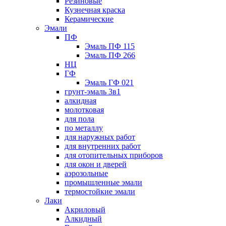
Резиновые
Кузнечная краска
Керамические
Эмали
ПФ
Эмаль ПФ 115
Эмаль ПФ 266
НЦ
ГФ
Эмаль ГФ 021
грунт-эмаль 3в1
алкидная
молотковая
для пола
по металлу
для наружных работ
для внутренних работ
для отопительных приборов
для окон и дверей
аэрозольные
промышленные эмали
термостойкие эмали
Лаки
Акриловый
Алкидный