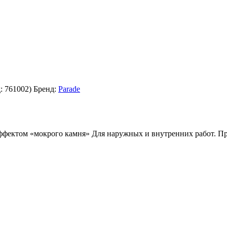
д:
761002
)
Бренд:
Parade
эффектом «мокрого камня» Для наружных и внутренних работ. П