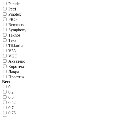
Parade
Petri
Pinotex
PRO
Remmers
Symphony
Teknos
Teks
Tikkurila
V33
VGT
Акватекс
Евротекс
Лакра
Престиж
Вес:
0
0.2
0.5
0.52
0.7
0.75