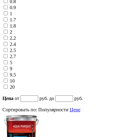
0.8
0.9
1
1.7
1.8
2
2.2
2.4
2.5
2.7
5
9
9.5
10
20
Цена
от
руб. до
руб.
Сортировать по:
Популярности
Цене