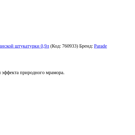
нской штукатурки 0,9л
(Код:
760933
)
Бренд:
Parade
я эффекта природного мрамора.