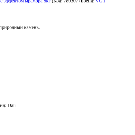
эффектом мрамора 8кг
(Код:
780307
)
Бренд:
VGT
 природный камень.
енд:
Dali