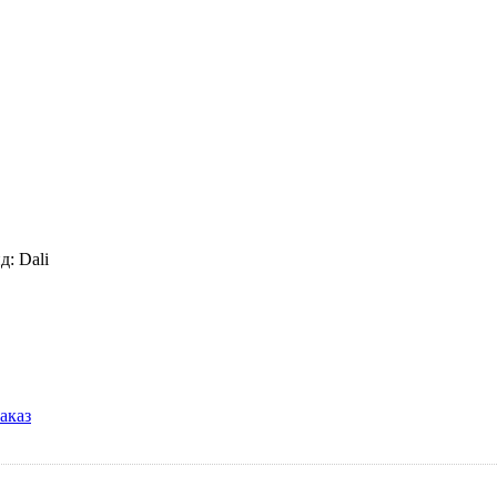
нд:
Dali
аказ