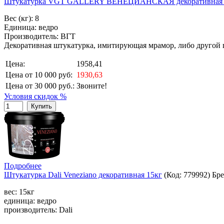
Штукатурка VGT GALLERY ВЕНЕЦИАНСКАЯ декоративная с 
Вес (кг): 8
Единица: ведро
Производитель: ВГТ
Декоративная штукатурка, имитирующая мрамор, либо другой
Цена:
1958,41
Цена от 10 000 руб:
1930,63
Цена от 30 000 руб.:
Звоните!
Условия скидок %
Купить
Подробнее
Штукатурка Dali Veneziano декоративная 15кг
(Код:
779992
)
Бр
вес: 15кг
единица: ведро
производитель: Dali