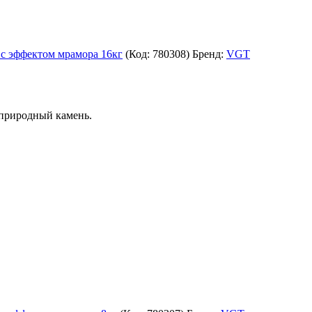
эффектом мрамора 16кг
(Код:
780308
)
Бренд:
VGT
 природный камень.