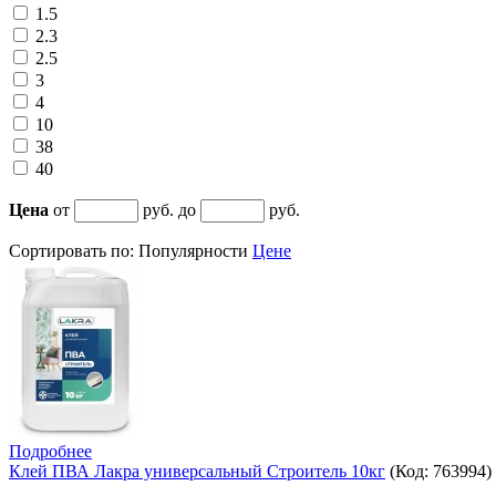
1.5
2.3
2.5
3
4
10
38
40
Цена
от
руб. до
руб.
Сортировать по:
Популярности
Цене
Подробнее
Клей ПВА Лакра универсальный Строитель 10кг
(Код:
763994
)