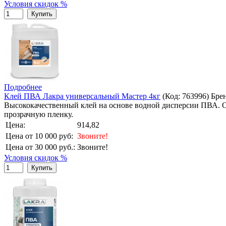
Условия скидок %
Купить
Подробнее
Клей ПВА Лакра универсальный Мастер 4кг
(Код:
763996
)
Бре
Высококачественный клей на основе водной дисперсии ПВА. 
прозрачную пленку.
Цена:
914,82
Цена от 10 000 руб:
Звоните!
Цена от 30 000 руб.:
Звоните!
Условия скидок %
Купить