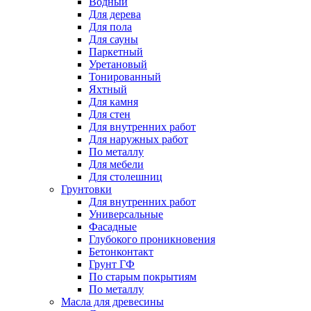
Водный
Для дерева
Для пола
Для сауны
Паркетный
Уретановый
Тонированный
Яхтный
Для камня
Для стен
Для внутренних работ
Для наружных работ
По металлу
Для мебели
Для столешниц
Грунтовки
Для внутренних работ
Универсальные
Фасадные
Глубокого проникновения
Бетонконтакт
Грунт ГФ
По старым покрытиям
По металлу
Масла для древесины