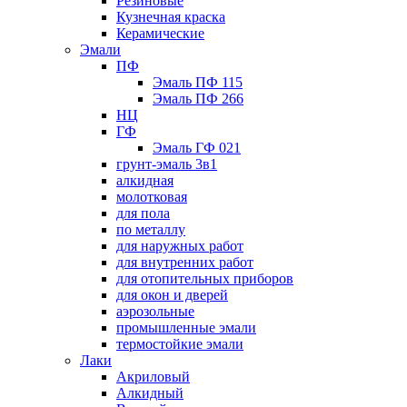
Резиновые
Кузнечная краска
Керамические
Эмали
ПФ
Эмаль ПФ 115
Эмаль ПФ 266
НЦ
ГФ
Эмаль ГФ 021
грунт-эмаль 3в1
алкидная
молотковая
для пола
по металлу
для наружных работ
для внутренних работ
для отопительных приборов
для окон и дверей
аэрозольные
промышленные эмали
термостойкие эмали
Лаки
Акриловый
Алкидный