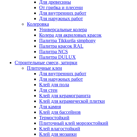
Для древесины
От грибка и плесени
Для внутренних работ
Для наружных работ
Колеровка
Универсальные колера
Колера для акриловых красок
Палитра Tikkurila simphony
Палитра красок RAL
Палитра NCS
Палитра DULUX
Строительные смеси, затирки
Плиточные клеи
Для внутренних работ
Для наружных работ
Клей для пола
Для стен
Клей для керамогранита
Клей для керамической плитки
Для камня
Клей для бассейнов
Термостойкий
Плиточный клей морозостойкий
Клей влагостойкий
Клей для мозаики