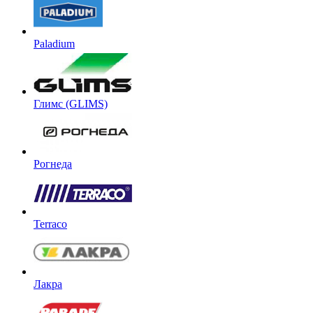
Paladium
Глимс (GLIMS)
Рогнеда
Terraco
Лакра