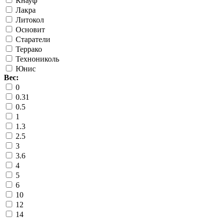
Кнауф
Лакра
Литокол
Основит
Старатели
Террако
Технониколь
Юнис
Вес:
0
0.31
0.5
1
1.3
2.5
3
3.6
4
5
6
10
12
14