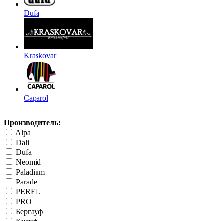
Dufa
Kraskovar
Caparol
Производитель:
Alpa
Dali
Dufa
Neomid
Paladium
Parade
PEREL
PRO
Бергауф