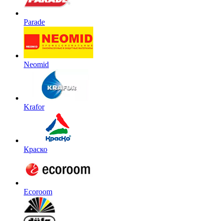
Parade
Neomid
Krafor
Краско
Ecoroom