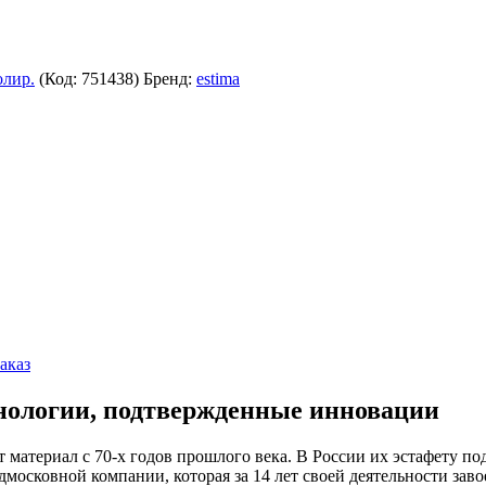
олир.
(Код:
751438
)
Бренд:
estima
аказ
хнологии, подтвержденные инновации
 материал с 70-х годов прошлого века. В России их эстафету п
московной компании, которая за 14 лет своей деятельности за