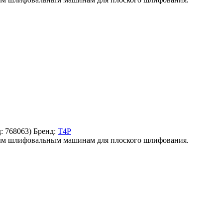
д:
768063
)
Бренд:
T4P
овым шлифовальным машинам для плоского шлифования.