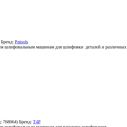
Бренд:
Pqtools
вым шлифовальным машинам для шлифовки деталей и различных 
д:
768064
)
Бренд:
T4P
овым шлифовальным машинам для плоского шлифования.