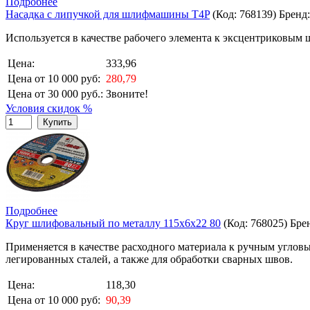
Подробнее
Насадка с липучкой для шлифмашины T4P
(Код:
768139
)
Бренд
Используется в качестве рабочего элемента к эксцентриковым
Цена:
333,96
Цена от 10 000 руб:
280,79
Цена от 30 000 руб.:
Звоните!
Условия скидок %
Купить
Подробнее
Круг шлифовальный по металлу 115х6х22 80
(Код:
768025
)
Бре
Применяется в качестве расходного материала к ручным угловы
легированных сталей, а также для обработки сварных швов.
Цена:
118,30
Цена от 10 000 руб:
90,39