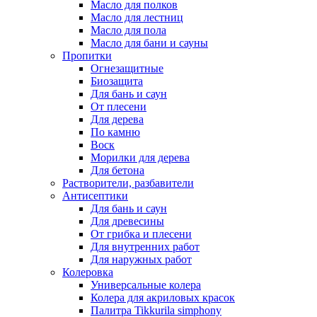
Масло для полков
Масло для лестниц
Масло для пола
Масло для бани и сауны
Пропитки
Огнезащитные
Биозащита
Для бань и саун
От плесени
Для дерева
По камню
Воск
Морилки для дерева
Для бетона
Растворители, разбавители
Антисептики
Для бань и саун
Для древесины
От грибка и плесени
Для внутренних работ
Для наружных работ
Колеровка
Универсальные колера
Колера для акриловых красок
Палитра Tikkurila simphony