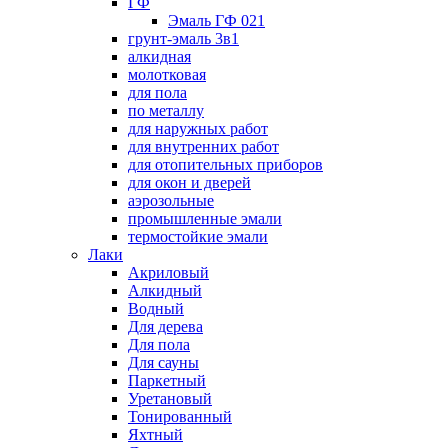
ГФ
Эмаль ГФ 021
грунт-эмаль 3в1
алкидная
молотковая
для пола
по металлу
для наружных работ
для внутренних работ
для отопительных приборов
для окон и дверей
аэрозольные
промышленные эмали
термостойкие эмали
Лаки
Акриловый
Алкидный
Водный
Для дерева
Для пола
Для сауны
Паркетный
Уретановый
Тонированный
Яхтный