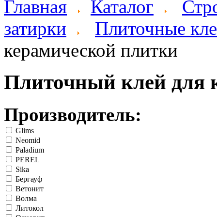
Главная
Каталог
Стр
затирки
Плиточные кл
керамической плитки
Плиточный клей для 
Производитель:
Glims
Neomid
Paladium
PEREL
Sika
Бергауф
Ветонит
Волма
Литокол