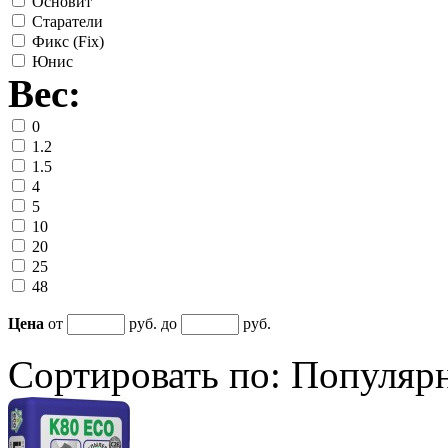
Основит
Старатели
Фикс (Fix)
Юнис
Вес:
0
1.2
1.5
4
5
10
20
25
48
Цена
от
руб. до
руб.
Сортировать по:
Популяр