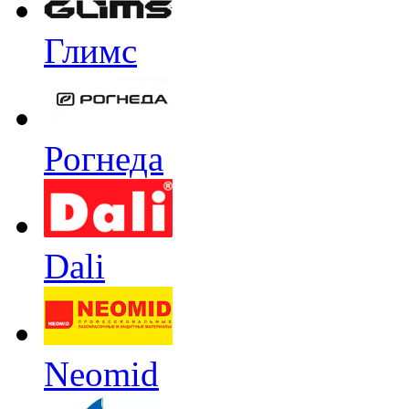
Глимс
Рогнеда
Dali
Neomid