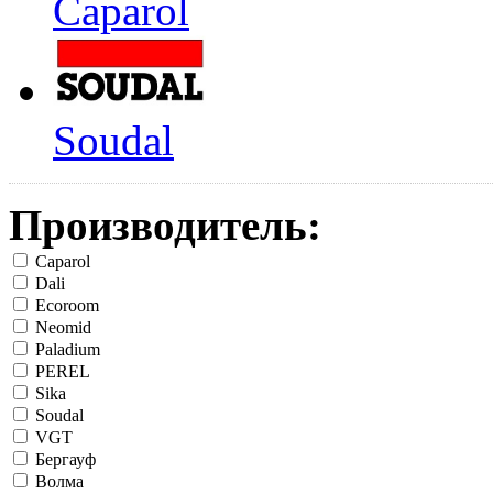
Caparol
Soudal
Производитель:
Caparol
Dali
Ecoroom
Neomid
Paladium
PEREL
Sika
Soudal
VGT
Бергауф
Волма