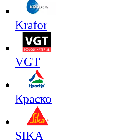
Krafor
VGT
Краско
SIKA