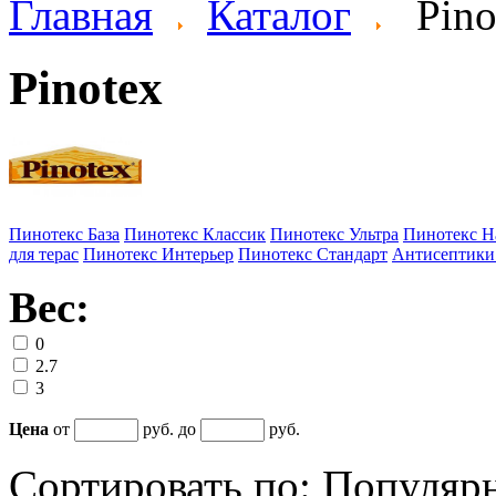
Главная
Каталог
Pino
Pinotex
Пинотекс База
Пинотекс Классик
Пинотекс Ультра
Пинотекс Н
для терас
Пинотекс Интерьер
Пинотекс Стандарт
Антисептики
Вес:
0
2.7
3
Цена
от
руб. до
руб.
Сортировать по:
Популяр