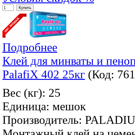
Купить
Подробнее
Клей для минваты и пен
PalafiX 402 25кг
(Код:
76
Вес (кг): 25
Единица: мешок
Производитель: PALADI
Монтажный клей на цемен