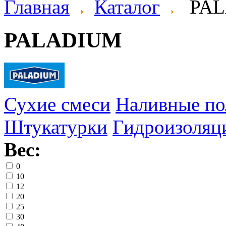
Главная
Каталог
PA
PALADIUM
Сухие смеси
Наливные п
Штукатурки
Гидроизоляц
Вес:
0
10
12
20
25
30