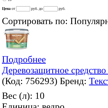
Цена
от
руб. до
руб.
Сортировать по:
Популяр
Подробнее
Деревозащитное средство
(Код:
756293
)
Бренд:
Текс
Вес (л): 10
Единица: ведро